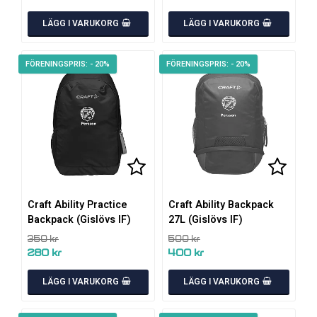
LÄGG I VARUKORG
LÄGG I VARUKORG
- 20%
- 20%
Lägg till i favoritlistan
Lägg ti
Craft Ability Practice
Craft Ability Backpack
Backpack (Gislövs IF)
27L (Gislövs IF)
350 kr
500 kr
280 kr
400 kr
LÄGG I VARUKORG
LÄGG I VARUKORG