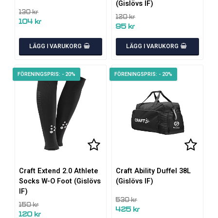
(Gislövs IF)
130 kr
120 kr
104 kr
95 kr
LÄGG I VARUKORG
LÄGG I VARUKORG
- 20%
- 20%
Lägg till i favoritlistan
Lägg ti
Craft Extend 2.0 Athlete
Craft Ability Duffel 38L
Socks W-O Foot (Gislövs
(Gislövs IF)
IF)
530 kr
150 kr
425 kr
120 kr