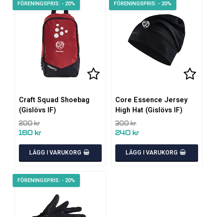
- 20%
- 20%
Lägg till i favoritlistan
Lägg ti
Craft Squad Shoebag
Core Essence Jersey
(Gislövs IF)
High Hat (Gislövs IF)
200 kr
300 kr
160 kr
240 kr
LÄGG I VARUKORG
LÄGG I VARUKORG
- 20%