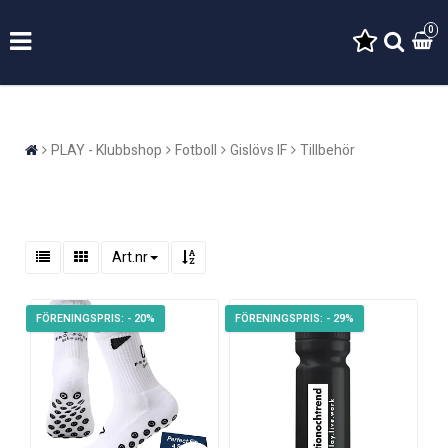
0
PLAY - Klubbshop
Fotboll
Gislövs IF
Tillbehör
Art.nr
- 20%
- 29%