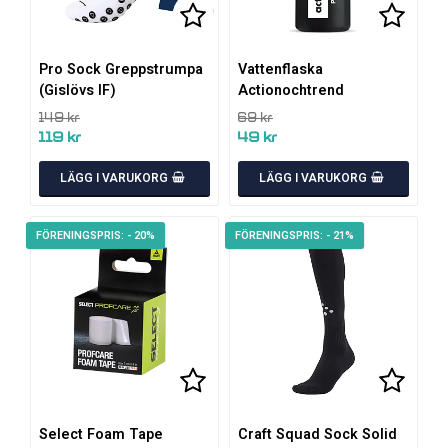
Lägg till i favoritlistan
Lägg till i favoritlistan
Lägg ti
Pro Sock Greppstrumpa
Vattenflaska
(Gislövs IF)
Actionochtrend
149 kr
69 kr
119 kr
49 kr
LÄGG I VARUKORG
LÄGG I VARUKORG
- 20%
- 21%
Lägg till i favoritlistan
Lägg ti
Select Foam Tape
Craft Squad Sock Solid