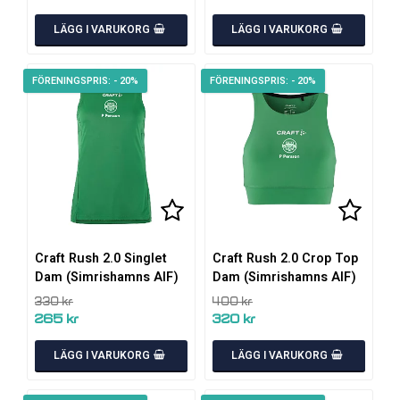
LÄGG I VARUKORG
LÄGG I VARUKORG
- 20%
- 20%
Lägg till i favoritlistan
Lägg till i favoritlistan
Lägg ti
Lägg ti
Craft Rush 2.0 Singlet
Craft Rush 2.0 Crop Top
Dam (Simrishamns AIF)
Dam (Simrishamns AIF)
330 kr
400 kr
265 kr
320 kr
LÄGG I VARUKORG
LÄGG I VARUKORG