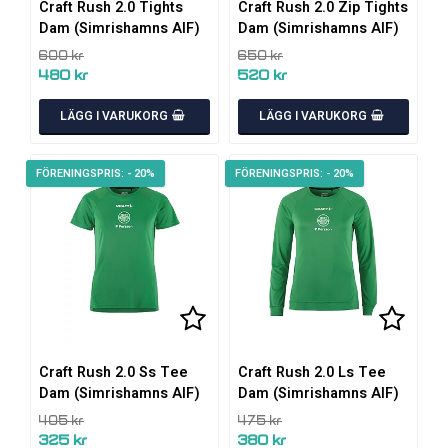
Craft Rush 2.0 Tights
Craft Rush 2.0 Zip Tights
Dam (Simrishamns AIF)
Dam (Simrishamns AIF)
600 kr
650 kr
480 kr
520 kr
LÄGG I VARUKORG
LÄGG I VARUKORG
- 20%
- 20%
Lägg till i favoritlistan
Lägg till i favoritlistan
Lägg ti
Lägg ti
Craft Rush 2.0 Ss Tee
Craft Rush 2.0 Ls Tee
Dam (Simrishamns AIF)
Dam (Simrishamns AIF)
405 kr
475 kr
325 kr
380 kr