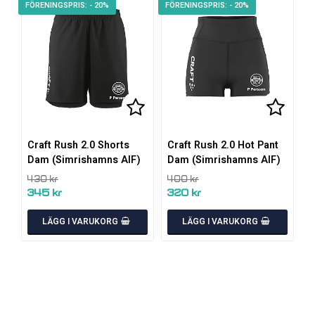
- 20%
- 20%
Lägg till i favoritlistan
Lägg ti
Craft Rush 2.0 Shorts
Craft Rush 2.0 Hot Pant
Dam (Simrishamns AIF)
Dam (Simrishamns AIF)
430 kr
400 kr
345 kr
320 kr
LÄGG I VARUKORG
LÄGG I VARUKORG