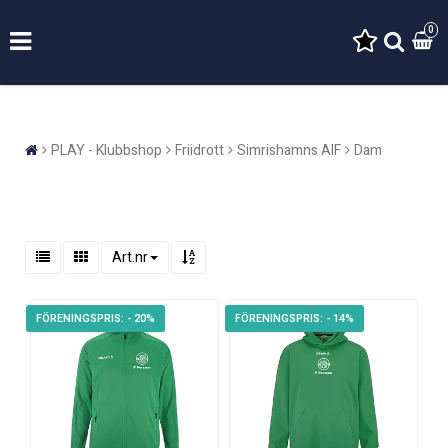
0
PLAY - Klubbshop
Friidrott
Simrishamns AIF
Dam
Art.nr
- 20%
- 14%