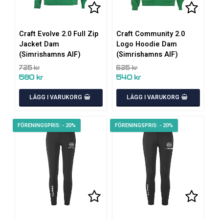
Lägg till i favoritlistan
Lägg till i favoritlistan
Lägg ti
Lägg ti
Craft Evolve 2.0 Full Zip
Craft Community 2.0
Jacket Dam
Logo Hoodie Dam
(Simrishamns AIF)
(Simrishamns AIF)
725 kr
625 kr
580 kr
540 kr
LÄGG I VARUKORG
LÄGG I VARUKORG
- 20%
- 20%
Lägg till i favoritlistan
Lägg ti