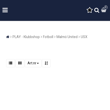
0
PLAY - Klubbshop
Fotboll
Malmö United
USX
Art.nr