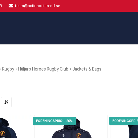
9
team@actionochtrend.se
Rugby
Häljarp Heroes Rugby Club
Jackets & Bags
- 20%