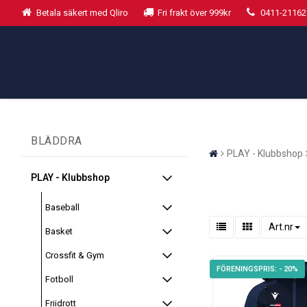
Betala säkert med Qliro
Fri frakt över 999kr
0411-21162
BLÄDDRA
PLAY - Klubbshop
PLAY - Klubbshop
Baseball
Art.nr
Basket
Crossfit & Gym
- 20%
Fotboll
Friidrott