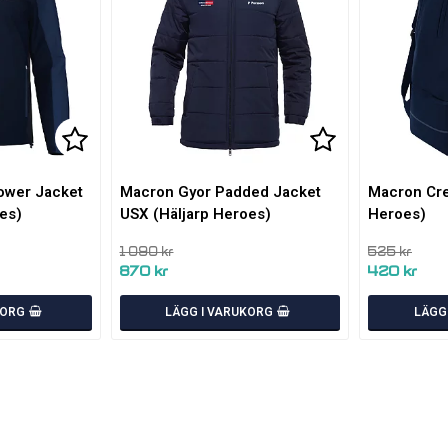
Lägg till i favoritlistan
Lägg till i fa
ower Jacket
Macron Gyor Padded Jacket
Macron Cre
es)
USX (Häljarp Heroes)
Heroes)
1 090 kr
525 kr
870 kr
420 kr
KORG
LÄGG I VARUKORG
LÄGG