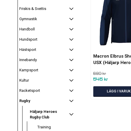
Friskis & Svettis
Gymnastik
Handboll
Hundsport
Hästsport
Macron Elbrus Sh
Innebandy
USX (Häljarp Hero
Kampsport
680 kr
545 kr
Kultur
Racketsport
LÄGG I VARU
Rugby
Häljarp Heroes
Rugby Club
Training