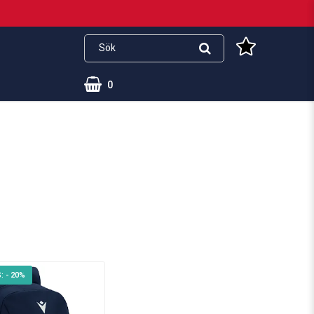
0
- 20%