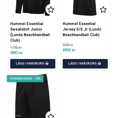
Lägg till i favoritlistan
Lägg till i favoritlistan
Lägg ti
Lägg ti
Hummel Essential
Hummel Essential
Sweatshirt Junior
Jersey S/S Jr (Lunds
(Lunds Beachhandball
Beachhandball Club)
Club)
315 kr
475 kr
252 kr
380 kr
LÄGG I VARUKORG
LÄGG I VARUKORG
- 19%