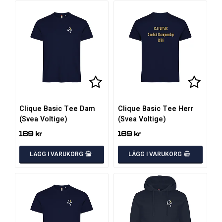
Lägg till i favoritlistan
Lägg till i favoritlistan
Lägg ti
Lägg ti
Clique Basic Tee Dam
Clique Basic Tee Herr
(Svea Voltige)
(Svea Voltige)
169 kr
169 kr
LÄGG I VARUKORG
LÄGG I VARUKORG