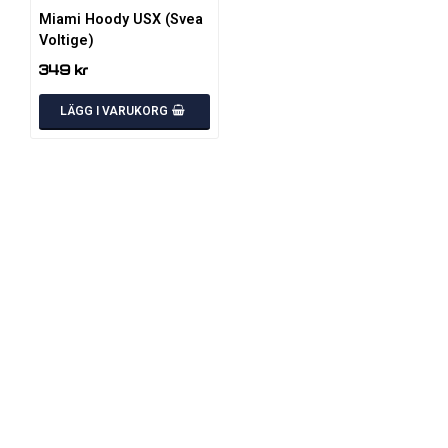
Lägg till i favoritlistan
Lägg till i favoritlistan
Miami Hoody USX (Svea
Voltige)
349 kr
LÄGG I VARUKORG