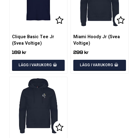
Lägg till i favoritlistan
Lägg till i favoritlistan
Lägg ti
Lägg ti
Clique Basic Tee Jr
Miami Hoody Jr (Svea
(Svea Voltige)
Voltige)
169 kr
299 kr
LÄGG I VARUKORG
LÄGG I VARUKORG